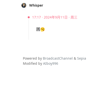
Whisper
17:17 · 2024年9月11日 · 周三
困
🥱
Powered by
BroadcastChannel
&
Sepia
Modified by
AIboy996